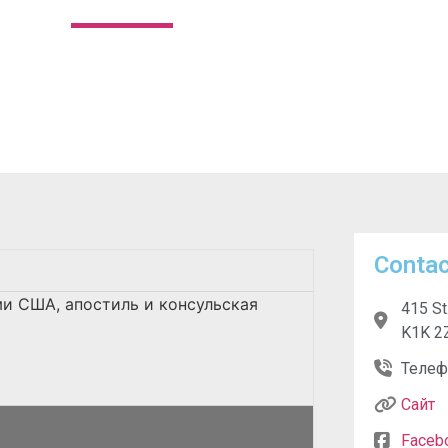
Contac
ми США, апостиль и консульская
415 St
K1K 2
Телеф
Сайт
Faceb