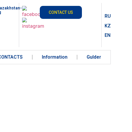
azakhstan-
g
CONTACT US
RU
KZ
EN
CONTACTS
Information
Gulder
ARIO