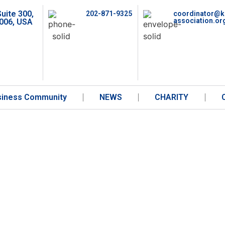
Suite 300,
202-871-9325
coordinator@k
association.or
006, USA
siness Сommunity
NEWS
CHARITY
VICE CENTRE ONT
415 St. Laurent Blvd