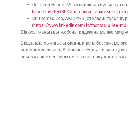
Dr. Darrin Hubert, № 5 клиникада бұрын сәтті
hubert-5838a388?utm_source=share&utm_camp
Dr. Thomas Lee, АҚШ-тың отоларингология, 
(
https://www.linkedin.com/in/thomas-s-lee-
Біз осы маңызды жобаны қолдағанымызға мақтанам
Біздің қайырымдылық медициналық бастамамызға қ
кешені миссияның барлық қатысушыларына тұру кез
осы баға жетпес серіктестікті шын жүректен баға