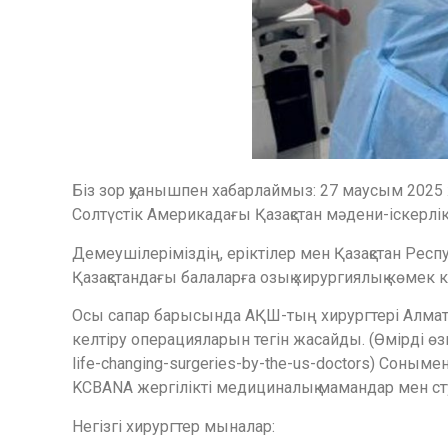
Біз зор қуанышпен хабарлаймыз: 27 маусым 2025 
Солтүстік Америкадағы Қазақстан мәдени-іскер
Демеушілеріміздің, еріктілер мен Қазақстан Рес
Қазақстандағы балаларға озық хирургиялық көмек
Осы сапар барысында АҚШ-тың хирургтері Алматы
келтіру операцияларын тегін жасайды. (Өмірді өзге
life-changing-surgeries-by-the-us-doctors) Соным
KCBANA жергілікті медициналық мамандар мен с
Негізгі хирургтер мыналар: