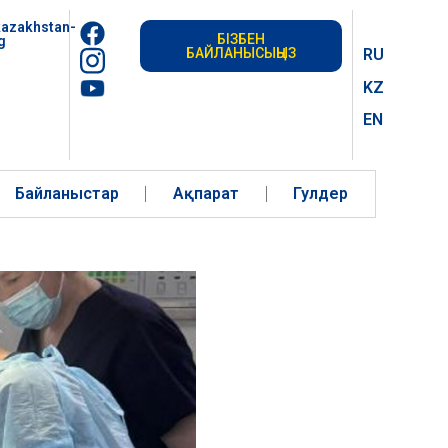
azakhstan-
БІЗБЕН
g
БАЙЛАНЫСЫҢЫЗ
RU
KZ
EN
Байланыстар
Ақпарат
Гулдер