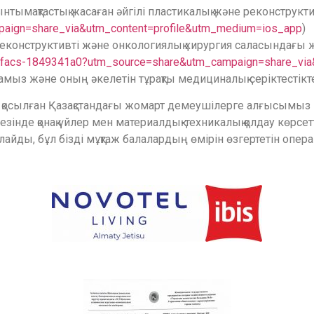
 ынтымақтастық жасаған әйгілі пластикалық және реконструктив
aign=share_via&utm_content=profile&utm_medium=ios_app
)
реконструктивті және онкологиялық хирургия саласындағы
md-facs-1849341a0?utm_source=share&utm_campaign=share_vi
ыз және оның әкелетін тұрақты медициналық серіктестікте
осылған Қазақстандағы жомарт демеушілерге алғысымыз шекс
інде қонақ үйлер мен материалдық-техникалық қолдау көрсе
лайды, бұл бізді мұқтаж балалардың өмірін өзгертетін опер