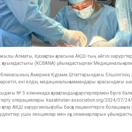
жылы Алматы, Қазақстан қаласына АҚШ-тың әйгілі хирургте
лік қауымдастығы (KCBANA) ұйымдастырған Медициналық ал
публикасының Америка Құрама Штаттарындағы Елшілігінің 
 көрсетіп, екі елдің медициналық мамандары арасындағы кә
дағы № 5 клиникада қазақстандық дәрігерлермен бірге бал
рту операциялары: kazakhstan-association.org/2024/07/24/tra
ен қатар АҚШ хирургиялық тобы басқа пациенттерге болашақ 
туденттер үшін лекциялар мен оқу семинарларын ұйымдаст