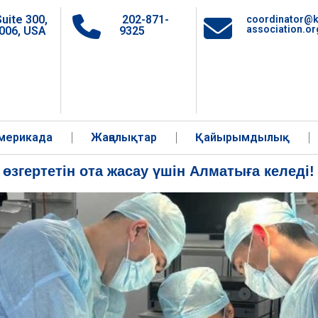
Suite 300,
202-871-
coordinator@k
association.or
006, USA
9325
 Америкада
Жаңалықтар
Қайырымдылық
өзгертетін ота жасау үшін Алматыға келеді!