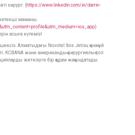
ті хирург. (
https://www.linkedin.com/in/darrin-
 жетекші маманы.
a&utm_content=profile&utm_medium=ios_app
)
рін асыға күтеміз!
із. Алматыдағы Novotel Ibis Jetisu қонақ үй
тті. KCBANA және американдық хирургиялық топ
ацияларды жеткізуге бір қадам жақындатады.