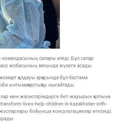
р командасының сапары өтеді. Бұл сапар
масу жобасының аясында жүзеге асады.
жомарт қолдауы арқасында бұл бастама
сіби ынтымақтастықты нығайтады.
алар мен жасөспірімдерге бет-жауырын қалпына
nsform-lives-help-children-in-kazakhstan-with-
ем жоспарлары бойынша консультациялар өткізеді.
ырады.